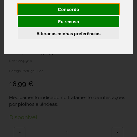
Concordo
Eu recuso
Alterar as minhas preferências
Nix , 10 mg/g Frasco 60 ml Cr
Ref.: 2244986
Perrigo Portugal, Lda.
18,99 €
Medicamento indicado no tratamento de infestações
por piolhos e lêndeas.
Disponível
−
+