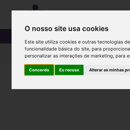
O nosso site usa cookies
CATÁLOGO
Este site utiliza cookies e outras tecnologias
funcionalidade básica do site
,
para proporciona
INICIAR SESSÃO
personalizar as interações de marketing
,
para e
Concordo
Eu recuso
Alterar as minhas pr