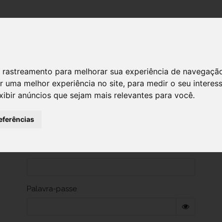
DESTAQUES!
SERVIÇ
 de rastreamento para melhorar sua experiência de navegaçã
r uma melhor experiência no site
,
para medir o seu interes
xibir anúncios que sejam mais relevantes para você
.
eferências
Dados de autenticação
Utilizador
Palavra-passe