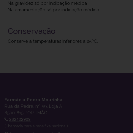
Na gravidez só por indicação médica
Na amamentação só por indicação médica
Conservação
Conserve a temperaturas inferiores a 25ºC.
Farmácia Pedra Mourinha
Rua da Pedra, nº 59, Loja A
8500-815 PORTIMÃO
282422909
(Chamada para a rede fixa nacional)