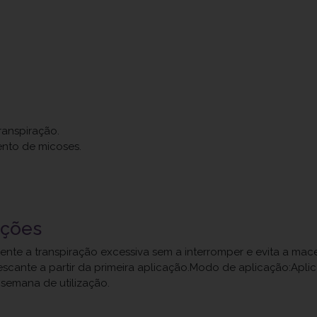
transpiração.
ento de micoses.
uções
mente a transpiração excessiva sem a interromper e evita a ma
escante a partir da primeira aplicação.Modo de aplicação:Apli
semana de utilização.