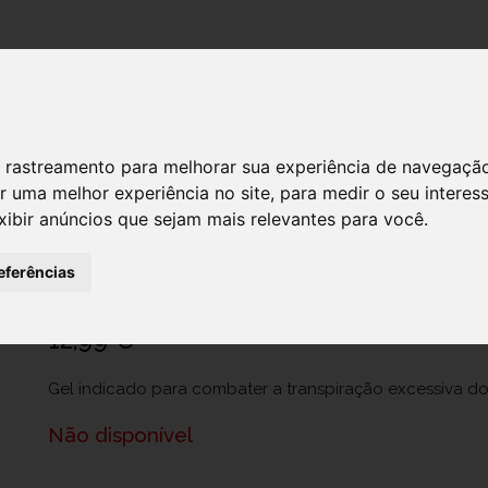
DESTAQUES!
SERVIÇ
 de rastreamento para melhorar sua experiência de navegaçã
r uma melhor experiência no site
,
para medir o seu interes
xibir anúncios que sejam mais relevantes para você
.
Akileine Transp Gel 75ml
Ref.: 6115089
eferências
Laboratórios Expanscience - Produtos de Higiene, Sociedade Unipessoal, L
12,99 €
Gel indicado para combater a transpiração excessiva do
Não disponível