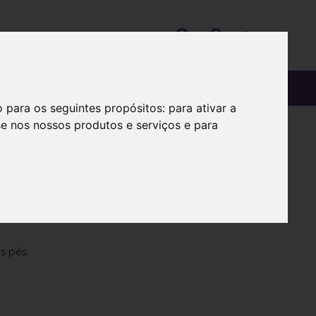
OS
SOBRE
o para os seguintes propósitos:
para ativar a
se nos nossos produtos e serviços e para
da.
s pés.