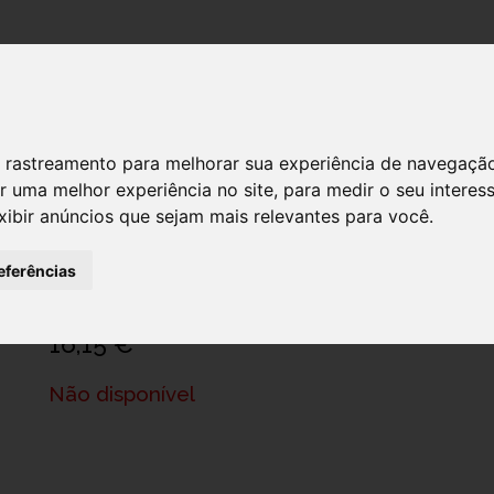
DESTAQUES!
SERVIÇ
 de rastreamento para melhorar sua experiência de navegaçã
r uma melhor experiência no site
,
para medir o seu interes
xibir anúncios que sejam mais relevantes para você
.
Mustela Pn Ch Suave Bebe 500Ml
Ref.: 6423947
eferências
Laboratórios Expanscience - Produtos de Higiene, Sociedade Unipessoal, L
16,15 €
Não disponível