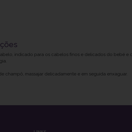
uções
belo, indicado para os cabelos finos e delicados do bebé e da
ia.
de champô, massajar delicadamente e em seguida enxaguar.
LINKS