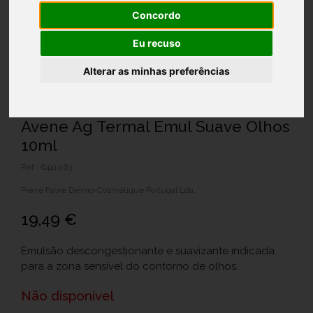
Concordo
Eu recuso
Alterar as minhas preferências
Avene Ag Termal Emul Suave Olhos
10ml
Ref.: 6441063
Pierre Fabre Dermo-Cosmétique Portugal Lda.
19,49 €
Emulsão descongestionante e suavizante indicada
para a zona sensível do contorno de olhos.
Não disponível