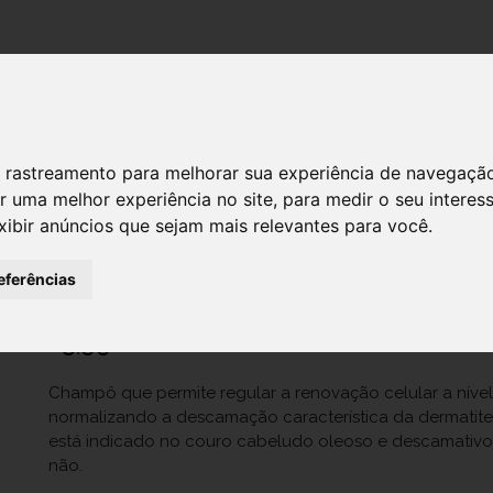
DESTAQUES!
SERVIÇ
 de rastreamento para melhorar sua experiência de navegaçã
r uma melhor experiência no site
,
para medir o seu interes
D Aveia Ch Ds Dermite Seborreica
xibir anúncios que sejam mais relevantes para você
.
Ref.: 6553313
eferências
Dermoteca - Produtos Quimicos E Dermatológicos S.A.
25,99 €
Champô que permite regular a renovação celular a níve
normalizando a descamação característica da dermatit
está indicado no couro cabeludo oleoso e descamativo,
não.