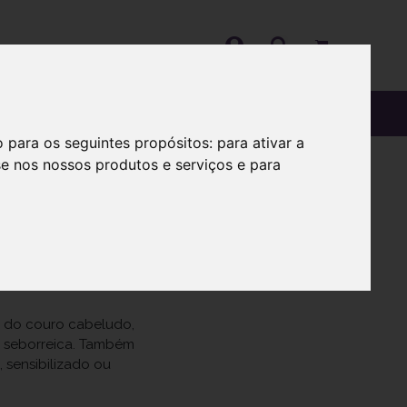
OS
SOBRE
o para os seguintes propósitos:
para ativar a
se nos nossos produtos e serviços e para
l do couro cabeludo,
e seborreica. Também
 sensibilizado ou