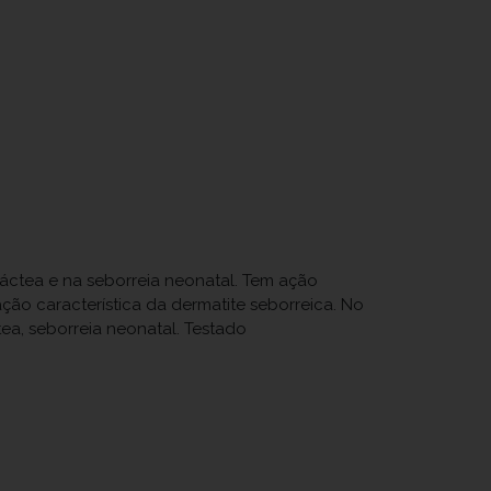
láctea e na seborreia neonatal. Tem ação
ão característica da dermatite seborreica. No
ea, seborreia neonatal. Testado