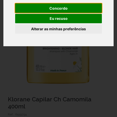
Concordo
Eu recuso
Alterar as minhas preferências
Klorane Capilar Ch Camomila
400ml
Ref.: 6559294