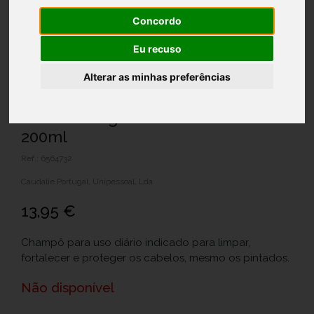
Concordo
Eu recuso
Alterar as minhas preferências
Caudalie Higiene Ch Cuidado Suav
200ml
Ref.: 6564732
Caudalie Portugal, Unipessoal, Lda
13,95 €
Champô para uso diário indicado para limpar,
fortalecer e proteger os cabelos, mesmo os pintados.
Não disponível