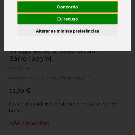
Concordo
Eu recuso
Alterar as minhas preferências
Uriage Bebe 1ºCold Cream
Barreira75ml
Ref.: 6567792
Laboratoires Dermatologiques DUriage Portugal, S.A
11,70 €
Creme ultra nutritivo ideal para o rosto e corpo do
bebé.
Não disponível