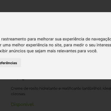
DESTAQUES!
SERVIÇ
 de rastreamento para melhorar sua experiência de navegaçã
r uma melhor experiência no site
,
para medir o seu interes
Sebium Bioderma Cr Mat Control 30
xibir anúncios que sejam mais relevantes para você
.
Ref.: 6584763
eferências
Naos Portugal, Unipessoal Lda.
20,65 €
Creme de rosto hidratante e matificante (antibrilho), idea
oleosas.
Disponível