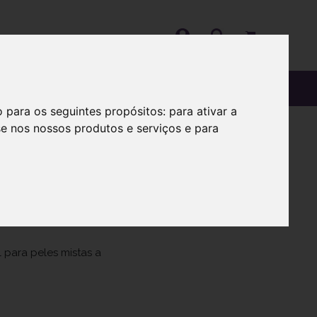
OS
SOBRE
o para os seguintes propósitos:
para ativar a
se nos nossos produtos e serviços e para
ml
l para peles mistas a