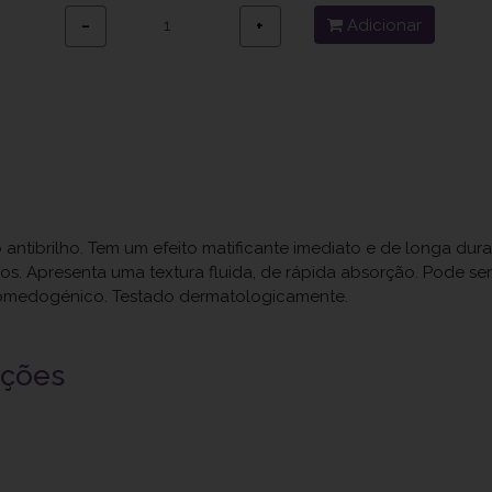
Adicionar
−
+
 antibrilho. Tem um efeito matificante imediato e de longa du
os. Apresenta uma textura fluida, de rápida absorção. Pode 
comedogénico. Testado dermatologicamente.
uções