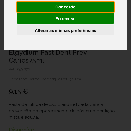
Concordo
Eu recuso
Alterar as minhas preferências
Elgydium Past Dent Prev
Caries75ml
Ref.: 6593772
Pierre Fabre Dermo-Cosmétique Portugal Lda.
9,15 €
Pasta dentífrica de uso diário indicada para a
prevenção do aparecimento de cáries na dentição
mista e adulta.
Disponível