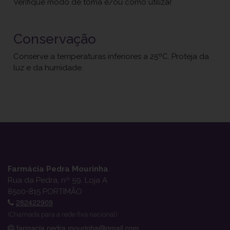
Verifique modo de toma e/ou como utilizar
Conservação
Conserve a temperaturas inferiores a 25ºC. Proteja da
luz e da humidade.
Farmácia Pedra Mourinha
Rua da Pedra, nº 59, Loja A
8500-815 PORTIMÃO
282422909
(Chamada para a rede fixa nacional)
farmacia.pedra.mourinha@gmail.com