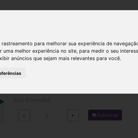
DESTAQUES!
SERVIÇ
 de rastreamento para melhorar sua experiência de navegaçã
r uma melhor experiência no site
,
para medir o seu interes
xibir anúncios que sejam mais relevantes para você
.
Canula Rr Jogo Canula Branca x
eferências
Ref.: 6613315
3,90 €
Sob Consulta
Adicionar
−
+