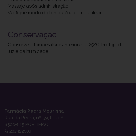
Massaje após administração
Verifique modo de toma e/ou como utilizar
Conservação
Conserve a temperaturas inferiores a 25ºC. Proteja da
luz e da humidade.
Farmácia Pedra Mourinha
Rua da Pedra, nº 59, Loja A
8500-815 PORTIMÃO
282422909