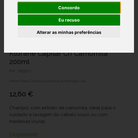
Concordo
Eu recuso
Alterar as minhas preferências
Klorane Capilar Ch Camomila
200ml
Ref.: 6655217
Pierre Fabre Dermo-Cosmétique Portugal Lda.
12,60 €
Champô, com extrato de camomila, ideal para o
cuidado e lavagem do cabelo louro ou com
madeixas louras.
Disponível