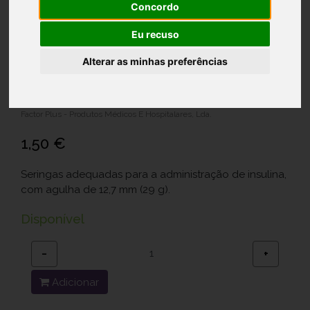
Concordo
Eu recuso
Embecta Micro-Fine SerInsul 29G
Alterar as minhas preferências
1Ml X 10
Ref.: 6725655
Factor Plus - Produtos Médicos E Hospitalares, Lda.
1,50 €
Seringas adequadas para a administração de insulina,
com agulha de 12,7 mm (29 g).
Disponível
−
+
Adicionar