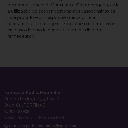
descongestionantes. Com uma ação prolongada, evita
a utilização de descongestionantes vasoconstritores.
Este produto é um dispositivo médico. Leia
atentamente a rotulagem e/ou folheto informativo e
em caso de dúvida consulte o seu médico ou
farmacêutico.
Farmácia Pedra Mourinha
Rua da Pedra, nº 59, Loja A
8500-815 PORTIMÃO
282422909
(Chamada para a rede fixa nacional)
farmacia.pedra.mourinha@gmail.com