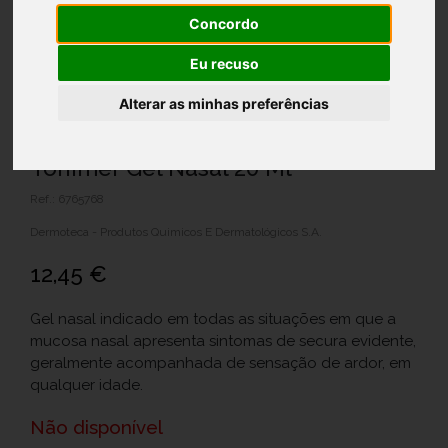
Concordo
Eu recuso
Alterar as minhas preferências
Tonimer Gel Nasal 20 Ml
Ref.: 6765768
Dermoteca - Produtos Quimicos E Dermatológicos S.A.
12,45 €
Gel nasal indicado em todas as situações em que a
mucosa nasal apresenta sintomas de secura evidente,
geralmente acompanhada de sensação de ardor, em
qualquer idade.
Não disponível