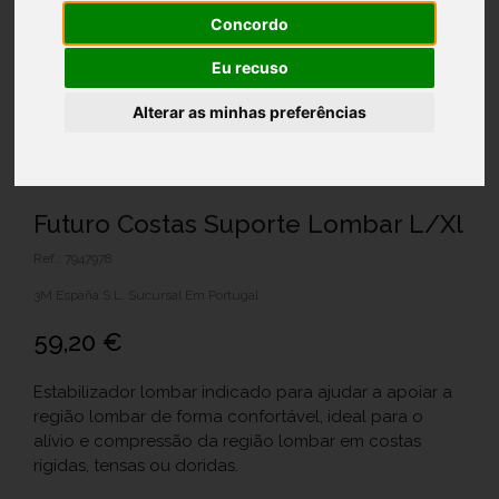
Concordo
Eu recuso
Alterar as minhas preferências
Futuro Costas Suporte Lombar L/Xl
Ref.: 7947978
3M España S.L. Sucursal Em Portugal
59,20 €
Estabilizador lombar indicado para ajudar a apoiar a
região lombar de forma confortável, ideal para o
alívio e compressão da região lombar em costas
rígidas, tensas ou doridas.