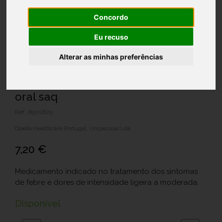
Concordo
Eu recuso
Alterar as minhas preferências
Aspegic 1000, 1800 mg x 20 pó sol
oral saq
Ref.: 8520825
Opella Healthcare Portugal, Unipessoal Lda
7,20 €
Medicamento indicado no tratamento dos sintomas
de febre e dores de intensidade ligeira a moderada.
Disponível