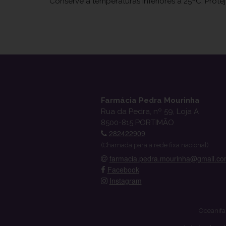
Conserve a temperaturas inferiores a 25ºC. Protej
Farmácia Pedra Mourinha
Rua da Pedra, nº 59, Loja A
8500-815 PORTIMÃO
282422909
(Chamada para a rede fixa nacional)
farmacia.pedra.mourinha@gmail.c
Facebook
Instagram
Oceanifa