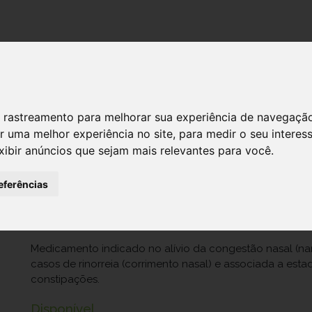
DESTAQUES!
SERVIÇ
 de rastreamento para melhorar sua experiência de navegaçã
r uma melhor experiência no site
,
para medir o seu interes
Nasorhinathiol, 0,5 mg/mL-15 mL x 1 
xibir anúncios que sejam mais relevantes para você
.
Ref.: 9679720
eferências
Opella Healthcare Portugal, Unipessoal Lda
10,55 €
Medicamento indicado no alívio da congestão nasal (nar
casos de rinorreia (corrimento nasal) e associada a estad
constipações.
Disponível