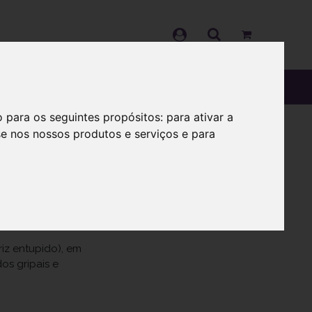
OS
SOBRE
o para os seguintes propósitos:
para ativar a
se nos nossos produtos e serviços e para
sol pulv nasal
iz entupido), em
os gripais e