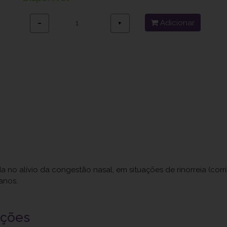
Adicionar
−
+
no alívio da congestão nasal, em situações de rinorreia (corri
anos.
uções