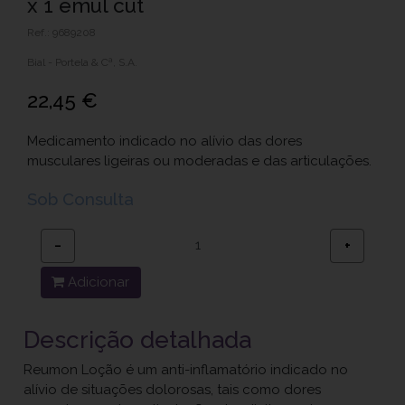
x 1 emul cut
Ref.: 9689208
Bial - Portela & Cª, S.A.
22,45 €
Medicamento indicado no alívio das dores
musculares ligeiras ou moderadas e das articulações.
Sob Consulta
−
+
Adicionar
Descrição detalhada
Reumon Loção é um anti-inflamatório indicado no
alívio de situações dolorosas, tais como dores