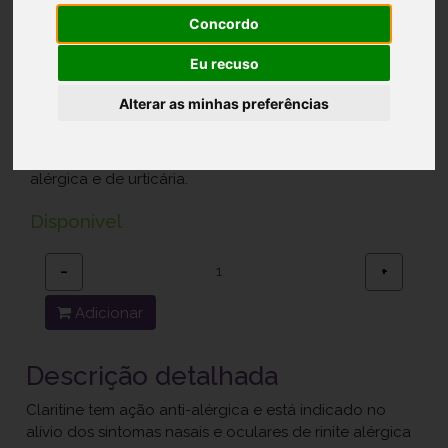
Claritine, 10 mg x 20 comp
Concordo
Ref.: 9702407
Eu recuso
Bayer Portugal, Lda.
Alterar as minhas preferências
11,30 €
Medicamento indicado no alívio dos sintomas de rinite
alérgica e de urticária.
Disponível
−
+
Adicionar
Descrição detalhada
Claritine tem ação anti-alérgica e está indicado no
alívio dos sintomas nasais e oculares de rinite alérgica