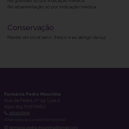
Na gravidez só por indicação médica
Na amamentação só por indicação médica
Conservação
Manter em local seco, fresco e ao abrigo da luz.
Farmácia Pedra Mourinha
Rua da Pedra, nº 59, Loja A
8500-815 PORTIMÃO
282422909
(Chamada para a rede fixa nacional)
farmacia.pedra.mourinha@gmail.com