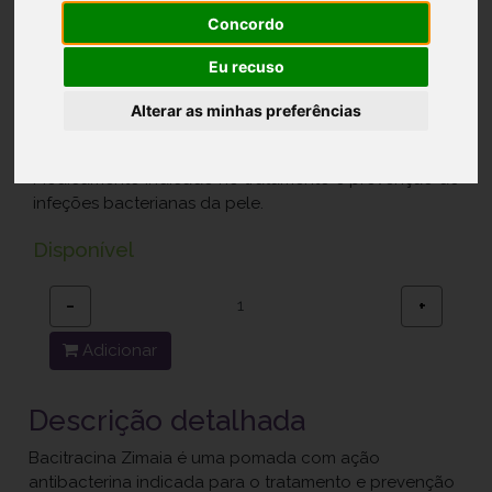
UI/g x 1 pda
Concordo
Ref.: 9924621
Eu recuso
Generis Farmacêutica, S.A.
Alterar as minhas preferências
15,80 €
Medicamento indicado no tratamento e prevenção de
infeções bacterianas da pele.
Disponível
−
+
Adicionar
Descrição detalhada
Bacitracina Zimaia é uma pomada com ação
antibacterina indicada para o tratamento e prevenção